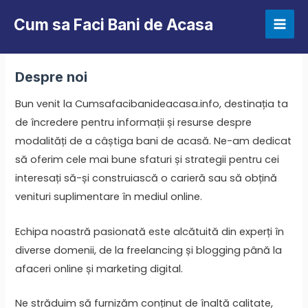
Skip
Cum sa Faci Bani de Acasa
to
Mai
content
Men
Despre noi
Bun venit la Cumsafacibanideacasa.info, destinația ta
de încredere pentru informații și resurse despre
modalități de a câștiga bani de acasă. Ne-am dedicat
să oferim cele mai bune sfaturi și strategii pentru cei
interesați să-și construiască o carieră sau să obțină
venituri suplimentare în mediul online.
Echipa noastră pasionată este alcătuită din experți în
diverse domenii, de la freelancing și blogging până la
afaceri online și marketing digital.
Ne străduim să furnizăm conținut de înaltă calitate,