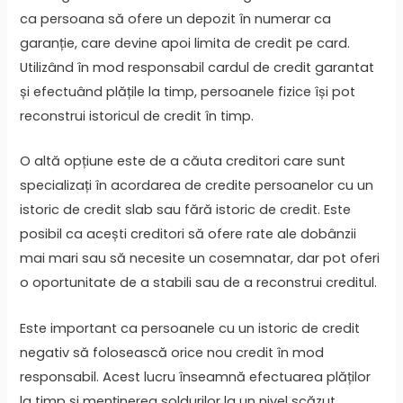
ca persoana să ofere un depozit în numerar ca
garanție, care devine apoi limita de credit pe card.
Utilizând în mod responsabil cardul de credit garantat
și efectuând plățile la timp, persoanele fizice își pot
reconstrui istoricul de credit în timp.
O altă opțiune este de a căuta creditori care sunt
specializați în acordarea de credite persoanelor cu un
istoric de credit slab sau fără istoric de credit. Este
posibil ca acești creditori să ofere rate ale dobânzii
mai mari sau să necesite un cosemnatar, dar pot oferi
o oportunitate de a stabili sau de a reconstrui creditul.
Este important ca persoanele cu un istoric de credit
negativ să folosească orice nou credit în mod
responsabil. Acest lucru înseamnă efectuarea plăților
la timp și menținerea soldurilor la un nivel scăzut.