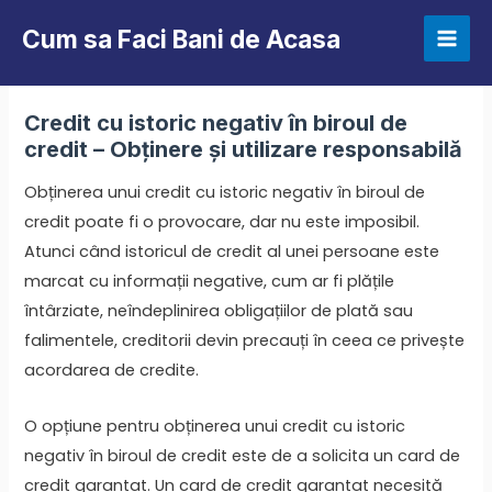
Skip
Cum sa Faci Bani de Acasa
to
Mai
content
Men
Credit cu istoric negativ în biroul de
credit – Obținere și utilizare responsabilă
Obținerea unui credit cu istoric negativ în biroul de
credit poate fi o provocare, dar nu este imposibil.
Atunci când istoricul de credit al unei persoane este
marcat cu informații negative, cum ar fi plățile
întârziate, neîndeplinirea obligațiilor de plată sau
falimentele, creditorii devin precauți în ceea ce privește
acordarea de credite.
O opțiune pentru obținerea unui credit cu istoric
negativ în biroul de credit este de a solicita un card de
credit garantat. Un card de credit garantat necesită