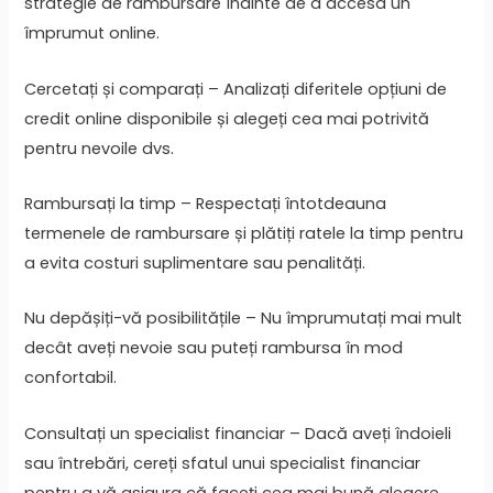
strategie de rambursare înainte de a accesa un
împrumut online.
Cercetați și comparați – Analizați diferitele opțiuni de
credit online disponibile și alegeți cea mai potrivită
pentru nevoile dvs.
Rambursați la timp – Respectați întotdeauna
termenele de rambursare și plătiți ratele la timp pentru
a evita costuri suplimentare sau penalități.
Nu depășiți-vă posibilitățile – Nu împrumutați mai mult
decât aveți nevoie sau puteți rambursa în mod
confortabil.
Consultați un specialist financiar – Dacă aveți îndoieli
sau întrebări, cereți sfatul unui specialist financiar
pentru a vă asigura că faceți cea mai bună alegere